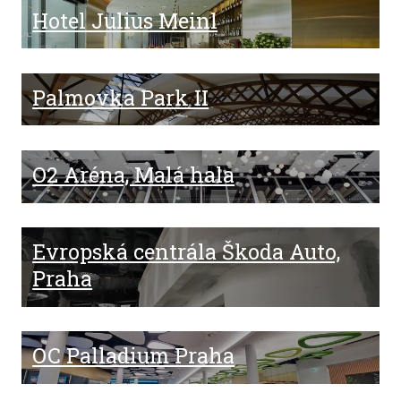
Hotel Julius Meinl
Palmovka Park II
O2 Aréna, Malá hala
Evropská centrála Škoda Auto,
Praha
OC Palladium Praha