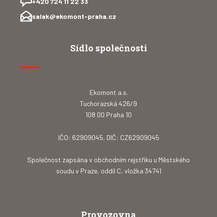
+420 724 11 22 33
salak@ekomont-praha.cz
Sídlo společnosti
Ekomont a.s.
Tuchorazská 426/9
108 00 Praha 10
IČO: 62909045, DIČ: CZ62909045
Společnost zapsána v obchodním rejstříku u Městského
soudu v Praze, oddíl C, vložka 34741
Provozovna